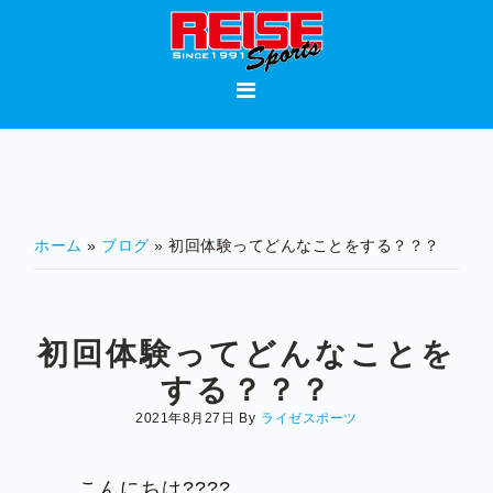
Skip
Skip
Skip
to
to
to
primary
main
footer
navigation
content
ホーム
»
ブログ
» 初回体験ってどんなことをする？？？
初回体験ってどんなことを
する？？？
2021年8月27日
By
ライゼスポーツ
こんにちは????