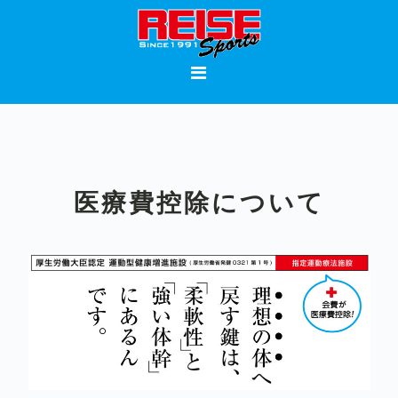
Skip
Skip
Skip
to
to
to
primary
main
footer
navigation
content
医療費控除について