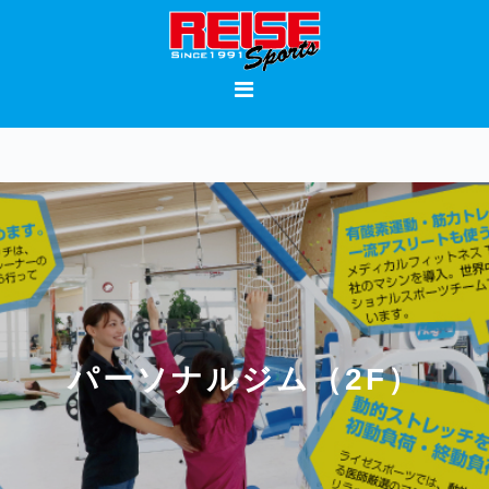
Skip
Skip
Skip
to
to
to
primary
main
footer
navigation
content
パーソナルジム（2F）