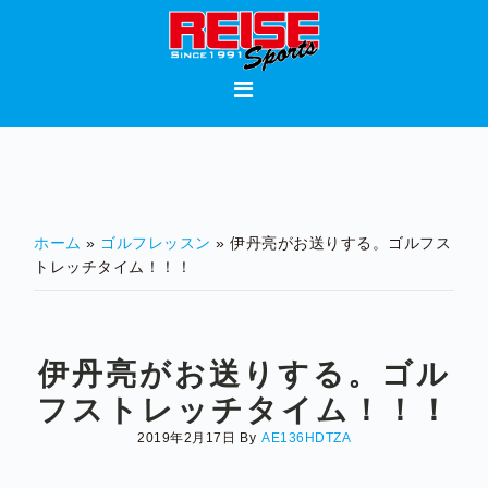
Skip
Skip
Skip
to
to
to
primary
main
footer
navigation
content
ホーム
»
ゴルフレッスン
» 伊丹亮がお送りする。ゴルフス
トレッチタイム！！！
伊丹亮がお送りする。ゴル
フストレッチタイム！！！
2019年2月17日
By
AE136HDTZA